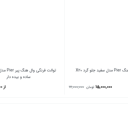
لو گرد X20
ساده و بیده دار
15,000,000
از 21,200,000
17,000,000
تومان