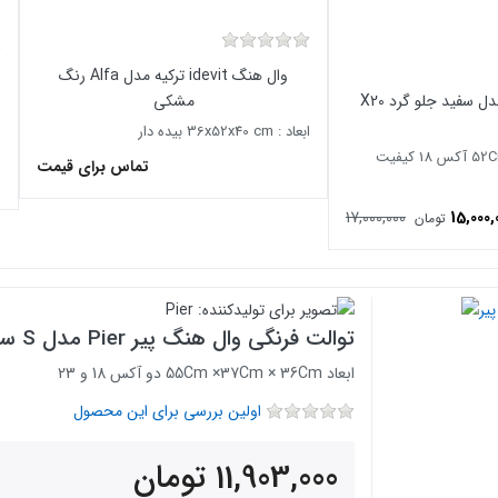
وال هنگ idevit ترکیه مدل Alfa رنگ
مشکی
ابعاد : 36x52x40 cm بیده دار
اب
ابعاد 52Cm ×37Cm × 36Cm آکس 18 کیفیت
تماس برای قیمت
17,000,000
15,000,
تومان
توالت فرنگی وال هنگ پیر Pier مدل S سفید ساده و بیده دار
ابعاد 55Cm ×37Cm × 36Cm دو آکس 18 و 23
اولین بررسی برای این محصول
11,903,000
تومان