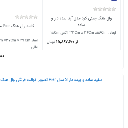
وال هنگ چینی کرد مدل آرتا بیده دار و
ساده
کاسه وال هنگ Pier مدل سفید جلو گرد X20
ابعاد : 33Cm x 34Cm x56Cm آکس 18Cm
از 15,897,600
تومان
عالی
000