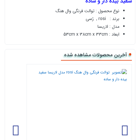
سفید بیده دار و ساده
نوع محصول :
توالت فرنگی وال هنگ
برند :
rosi ,
رُسی
مدل : لاریسا
ابعاد :
53cm x 38cm x 33cm
آکس تخلیه 18cm , 23cm
رنگ : سفید
آخرین محصولات مشاهده شده
سیستم تخلیه واش داون ( آبشاری )
درب هیدرولیک آرام بند و آسان نصب
سرعت تخلیه ۵ ثانیه
تحمل وزن ۹۰۰ کیلوگرم
در سه نوع معمولی ،نوع a بیده‌دار بدون شیر مخلوط ، نوع +a با
آپشن شیر مخلوط سرد و گرم
خرید آنلاین
توالت فرنگی وال هنگ rosi مدل لاریسا
سفید بیده دار و ساده
ا
ز نمایندگی رسمی کالا118
کالا118 نمایندگی رسمی فروش اینترنتی انواع
توالت فرنگی ایرانی
مشاوره رایگان قبل
خرید توالت فرنگی وال هنگ
و
پشتیبانی با