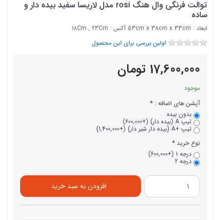
توالت فرنگی وال هنگ rosi مدل لاریسا سفید بیده دار و
ساده
ابعاد : 53cm x 38cm x 33cm آکس : 18Cm , 23Cm
اولین بررسی برای این محصول
17,600,000
تومان
موجود
آپشن های اضافه :
بدون بیده
تیپ A (بیده دار) (+600,000)
تیپ +A (بیده دار شیر دار) (+1,400,000)
نوع خرید
درجه 1 (+600,000)
درجه 2
افزودن به سبد خرید