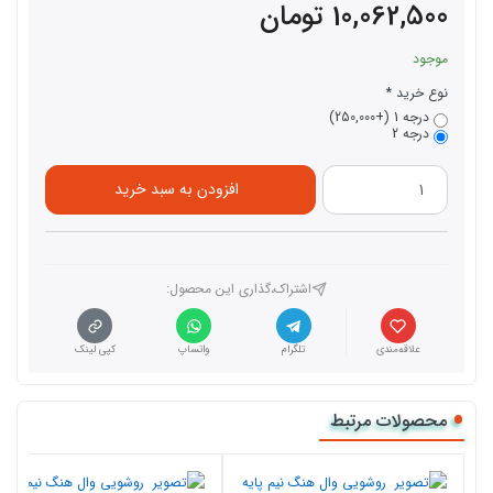
10,062,500
تومان
موجود
نوع خرید
درجه 1 (+250,000)
درجه 2
افزودن به سبد خرید
اشتراک،گذاری این محصول‌:
علاقه‌مندی
تلگرام
واتساپ
کپی لینک
محصولات مرتبط