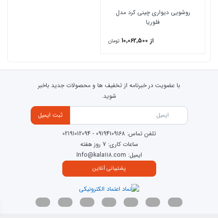
روشویی دیواری چینی کرد مدل
فلوریا
از 10,062,500
تومان
با عضویت در خبرنامه از تخفیف ها و محصولات جدید باخبر
شوید.
ثبت ایمیل
تلفن تماس:
09194109168
-
02191012094
ساعات کاری: 7 روز هفته
ایمیل: Info@kala118.com
پشتیبانی آنلاین