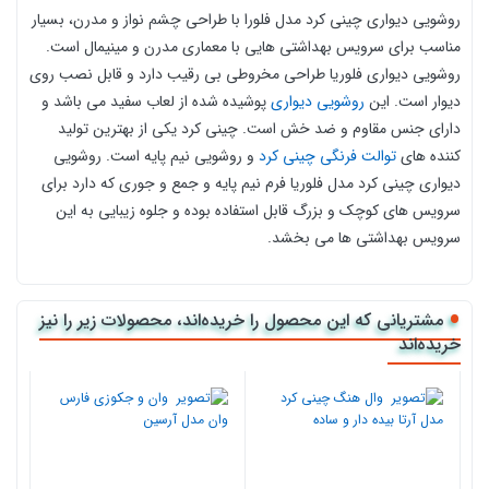
روشویی دیواری چینی کرد مدل فلورا با طراحی چشم‌ نواز و مدرن، بسیار
مناسب برای سرویس‌ بهداشتی‌ هایی با معماری مدرن و مینیمال است.
روشویی دیواری فلوریا طراحی مخروطی بی‌ رقیب دارد و قابل نصب روی
دیوار است. این
روشویی دیواری
پوشیده شده از لعاب سفید می باشد و
دارای جنس مقاوم و ضد خش است.
چینی کرد یکی از بهترین تولید
کننده های
توالت فرنگی چینی کرد
و روشویی نیم پایه است.
روشویی
دیواری چینی کرد مدل فلوریا فرم نیم پایه و جمع‌ و جوری که دارد برای
سرویس‌ های کوچک و بزرگ قابل استفاده بوده و جلوه زیبایی به این
سرویس بهداشتی‌ ها می‌ بخشد.
روش خرید روشویی دیواری چینی کرد مدل فلوریا از کالا
118
مشتریانی که این محصول را خریده‌اند، محصولات زیر را نیز
برای خرید روشویی دیواری چینی کرد مدل فلوریا می توانید روی گزینه
خریده‌اند
افزودن به سبد خرید کلیک کنید و سپس روی ثبت سفارش بزنید و با
ثبت نام و وارد کردن شماره موبایل مراحل ثبت آدرس را طی کنید و در
ادامه با انتخاب گزینه پرداخت در محل و یا آنلاین سفارش خود را با
استفاده از درگاه پرداخت تکمیل نمایید. در صورت وجود هرگونه سوال می
توانید با کارشناس فروش سایت کالا 118 در واتساپ به