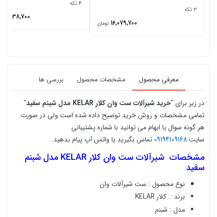
4 تکه
3 تکه
17,938,700
ت
16,079,700
تومان
معرفی محصول
مشخصات محصول
بررسی ها
در زیر برای "
خرید
شیرآلات ست وان کلار KELAR مدل شبنم سفید
"
تمامی مشخصات و روش خرید توضیح داده شده است ولی در صورت
هر گونه سوال یا ابهام می توانید با شماره پشتیبانی
سایت
09194109168
تماس بگیرید یا واتس آپ پیام بدهید.
مشخصات
شیرآلات ست وان کلار KELAR مدل شبنم
سفید
نوع محصول : ست شیرآلات وان
برند :
کلار KELAR
مدل : شبنم