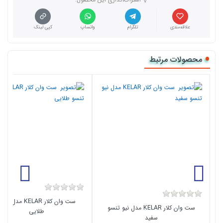
علاقه‌مندی
تلگرام
واتساپ
کپی لینک
محصولات مرتبط
ست وان کلار KELAR مدل تن
ست وان کلار KELAR مدل نیو تنسو
طلایی
سفید