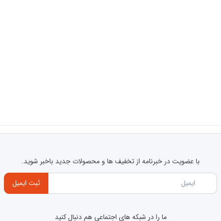
پشتیبانی
تماس بگیرید)
(با هماهنگی قبلی با شماره
پشتیبانی
)
رانتی معتب
ر
یدکننده‌ ی ست وان 3 تکه کلار مدل نیو تنسو با کیفیت بالا و مطابق با استانداردهای روز اروپا است ک
ست شامل (اهرم آب سرد و گرم و دایورتور , وان پر ک
با عضویت در خبرنامه از تخفیف ها و محصولات جدید باخبر شوید.
ولیش شیرآلات بسیار با کیفیت بوده و در نتیجه کیفیت آبکاری و پوشش آن بسیار عا
ثبت ایمیل
 کلار از سال ۱۳۸۲ آغاز نمود.
شرکت کلارپویا به عنوان اولین تولید کنند
ما را در شبکه های اجتماعی هم دنبال کنید