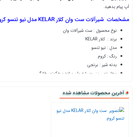
آپ پیام بدهید.
مشخصات
شیرآلات ست وان کلار KELAR مدل نیو تنسو کروم
نوع محصول : ست شیرآلات وان
برند :
کلار KELAR
مدل : نیو تنسو
رنگ
: کروم
بدنه شیر : برنجی
محل نصب : روی لبه وان ساده و جکوزی خانگی
کشور سازنده : ایران
ضمانت 5 ساله و تعویض بی قید و شرط
آخرین محصولات مشاهده شده
خرید آنلاین
شیرآلات ست وان کلار KELAR مدل نیو تنسو طلایی
کالا118 نمایندگی رسمی فروش اینترنتی انواع
شیرآلات وان حمام
مشاوره رایگان قبل
خرید وان و جکوزی خانگی
و
پشتیبانی با شماره
168
خرید آنلاین و ثبت سفارش فقط با چند کلیک در کالا118