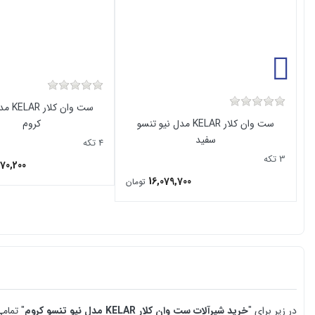
ست وان ک
ست وان کلار KELAR مدل نیو تنسو
کروم
سفید
4 تکه
3 تکه
70,200
16,079,700
تومان
در زیر برای "
خرید
شیرآلات ست وان کلار KELAR مدل نیو تنسو کروم
" تمام