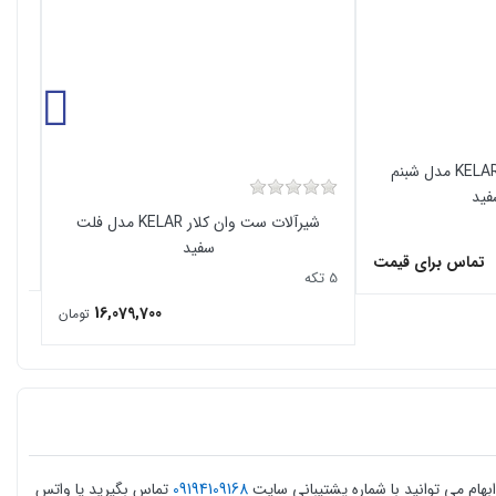
ست وان کلار KELAR مدل شبنم
فید
شیرآلات ست وان کلار KELAR مدل فلت
5 تکه
سفید
تماس برای قیمت
5 تکه
16,079,700
تومان
ام می توانید با شماره پشتیبانی سایت
09194109168
تماس بگیرید یا واتس