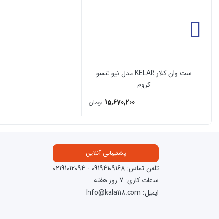
روش پرداخت : طبق قوانین سایت موقع سفارش 25% الباقی موقع تحویل سفارش در تهران و یا پرداخت کل مبلغ به صورت آنلاین موقع سفارش
زمان ارسال : حدودا 1-3 روز کاری (در صورت نیاز به تحویل سریع تر با شماره
ارسال برای همه شهرستان ها با تضمین تحویل سالم بدون ایراد
فروش فقط اینترنتی از کالا118 با امکان پرداخت در محل تهران
امکان مراجعه حضوری در تهران برای تحویل بار از انبار در ساعات کاری 
ست وان کلار KELAR مدل نیو تنسو
پشتیبانی آنلاین در سایت کالا118
کروم
امکان ثبت سفارش در واتس آپ با شماره
پشتیبانی
کالا118 نمایندگی رسمی فروش
شیرآلات توکار
با تضمین اصالت کالا و گا
15,670,200
تومان
در مورد
شیرآلات ست وان کلار KELAR مدل نیو تنسو کروم
شرکت تولیدی و صنعتی کلار تول
پشتیبانی آنلاین
تلفن تماس:
09194109168
-
02191012094
مقاومت بالایی دارد بنابراین استفاده از مواد اولیه مناسب موجب گردیده که پ
ساعات کاری: 7 روز هفته
درباره کلار KELAR
ایمیل: Info@kala118.com
شرکت تولیدی و صنعتی کلارپویا فعالیت خود در زمینه تولید شیرآلات اهرمی بهداشتی با برند