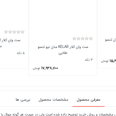
لار KELAR مدل تنسو
س
ست وان کلار KELAR مدل نیو تنسو
طلایی
5 تکه
3 تکه
15,6
تومان
17,938,700
تومان
معرفی محصول
مشخصات محصول
بررسی ها
ی مشخصات و روش خرید توضیح داده شده است ولی در صورت هر گونه سوال یا ابه