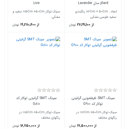
jilard مدل Lavender
Live
ابعاد : 86Cm × 50Cm رنگبندی
سینک توکار 115Cm ×50Cm سفید و
:سفید طوسی مشکی
مشکی
از 26,191,100
از 19,280,400
تومان
تومان
سینک SMT ظرفشویی گرانیتی
سینک SMT گرانیتی توکار کد
توکار کد G900
G810
سینک توکار 116Cm ×50Cm در
سینک توکار 115Cm ×50Cm در
رنگهای مختلف
رنگهای مختلف
از 17,500,000
از 16,750,000
تومان
تومان