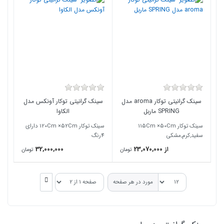
سینک گرانیتی توکار aroma مدل
سینک گرانیتی توکار آونکس مدل
SPRING ماربل
الکاوا
سینک توکار 115Cm ×50Cm
سینک توکار 120Cm ×52Cm دارای
سفید,کرم,مشکی
4رنگ
از 23,070,000
32,000,000
تومان
تومان
مورد در هر صفحه