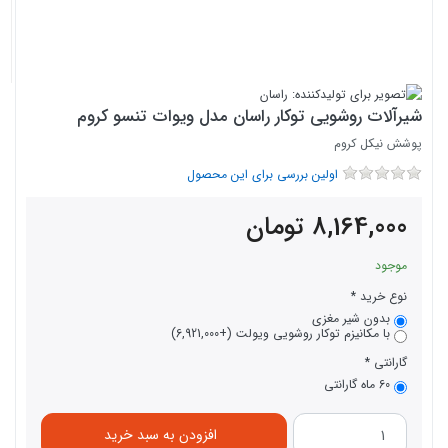
شیرآلات روشویی توکار راسان مدل ویوات تنسو کروم
پوشش نیکل کروم
اولین بررسی برای این محصول
8,164,000
تومان
موجود
نوع خرید
بدون شیر مغزی
با مکانیزم توکار روشویی ویولت (+6,921,000)
گارانتی
60 ماه گارانتی
افزودن به سبد خرید