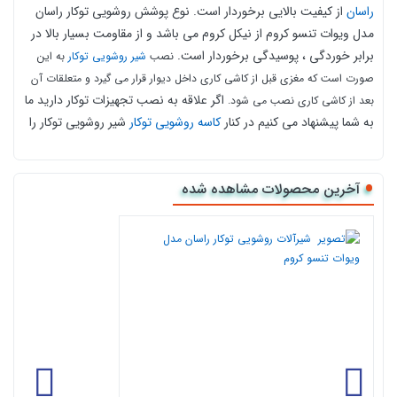
راسان
از کیفیت بالایی برخوردار است. نوع پوشش روشویی توکار راسان
مدل ویوات تنسو کروم از نیکل کروم می باشد و
از مقاومت بسیار بالا در
برابر خوردگی ، پوسیدگی برخوردار است.
نصب
شیر روشویی توکار
به این
صورت است که مغزی قبل از کاشی کاری داخل دیوار قرار می گیرد و متعلقات آن
اگر علاقه به نصب تجهیزات توکار دارید ما
بعد از کاشی کاری نصب می شود.
به شما پیشنهاد می کنیم در کنار
کاسه
روشویی توکار
شیر روشویی توکار را
نیز ست کنید.
روش خرید اینترنتی شیرآلات روشویی توکار راسان مدل
آخرین محصولات مشاهده شده
ویوات تنسو کروم از کالا 118
برای خرید شیرآلات روشویی توکار راسان مدل ویوات تنسو کروم می
توانید روی گزینه افزودن به سبد خرید کلیک کنید و سپس روی ثبت
سفارش بزنید و با ثبت نام و وارد کردن شماره موبایل مراحل ثبت آدرس
را طی کنید و در ادامه با انتخاب گزینه پرداخت در محل و یا آنلاین
سفارش خود را با استفاده از درگاه پرداخت تکمیل نمایید. در صورت وجود
هرگونه سوال می توانید با کارشناس فروش سایت کالا 118 در واتساپ به
شماره
09194109168
در ارتباط باشید.
گارانتی شیرآلات