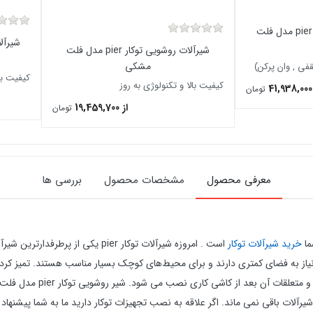
شیرآلات حمام توکار pier مدل فلت
شیرآلات روشویی توکار pier مدل فلت
مشکی
ی , وان پرکن)
کیفیت بال
کیفیت بالا و تکنولوژی به روز
4
تومان
از 19,459,700
تومان
معرفی محصول
مشخصات محصول
بررسی ها
ا
خرید شیرآلات توکار
است .
امروزه
شیرآلات توکار
pier
یکی از پرطرفدارترین شیرآل
نیاز به فضای کمتری دارند و برای محیط‌های کوچک بسیار مناسب هستند. تمیز کردن
 و متعلقات آن بعد از کاشی کاری نصب می شود.
شیر روشویی توکار pier مدل فلت کروم
شیرآلات باقی نمی ماند.
اگر علاقه به نصب تجهیزات توکار دارید ما به شما پیشنهاد 