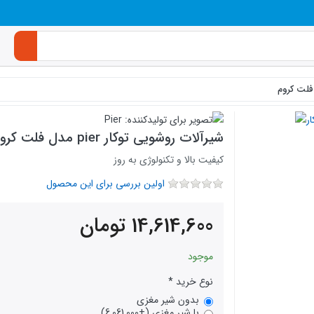
شیرآلات روشویی توکار pier مدل فلت کروم
کیفیت بالا و تکنولوژی به روز
اولین بررسی برای این محصول
14,614,600
تومان
موجود
نوع خرید
بدون شیر مغزی
با شیر مغزی (+6,061,000)