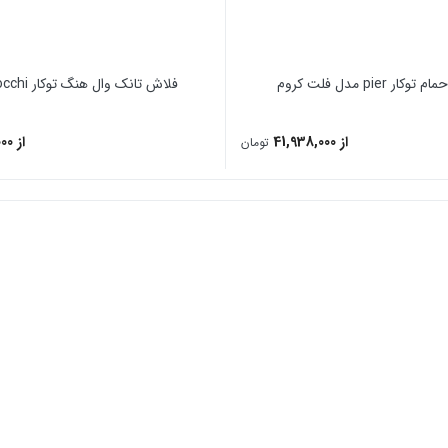
ار pier مدل فلت کروم
فلاش تانک وال هنگ توکار Bocchi بوچی
از 41,938,000
از 26,250,000
تومان