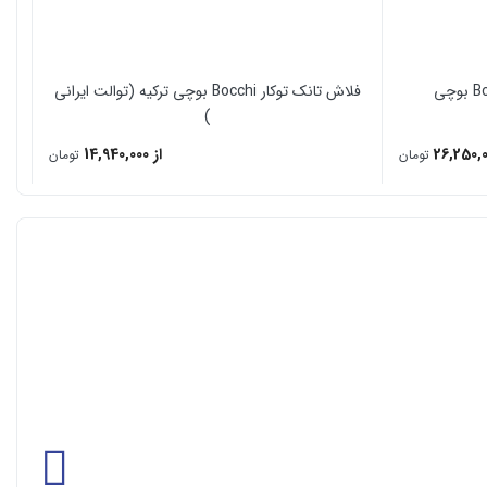
فلاش تانک توکار Bocchi بوچی ترکیه (توالت ایرانی
)
از 14,940,000
تومان
تومان