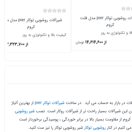
شیرآلات روشویی توکار pier مدل فلت
شیرآلات روشویی توکار pier مدل مدرن
کروم
کروم
ا و تکنولوژی به روز
کیفیت بالا و تکنولوژی به روز
از 14,614,600
تومان
از 13,323,700
توم
ات در بازار به حساب می آید .
در ساخت
شیرآلات توکار pier
از بهترین آلیاژ
 این شیرآلات بسیار راحت تر از شیرآلات روکار است.
نصب
شیر روشویی
از مقاومت بسیار بالا در برابر خوردگی ، پوسیدگی برخوردار است
می کنیم در کنار
روشویی توکار
شیر روشویی توکار را نیز ست کنید.