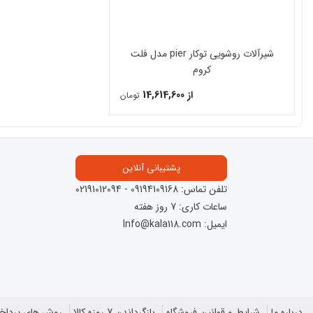
شیرآلات روشویی توکار pier مدل فلت
کروم
از 14,614,600
تومان
پشتیبانی آنلاین
تلفن تماس:
09194109168
-
02191012094
ساعات کاری: 7 روز هفته
ایمیل: Info@kala118.com
درباره ما
شرایط و قوانین فروشگاه
بازگرداندن 7 روزه کالا
روش های پردا