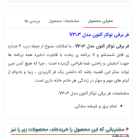
معرفی محصول
مشخصات محصول
بررسی ها
فر برقی توکار آلتون مدل V303
فر برقی توکار آلتون مدل V303
، با امکانات متنوع از جمله درب 4 جداره
ی قابل شستشو و 11
برنامه ی پخت با قابلیت ذخیره همه برنامه ها
جهت آسایش و راحتی شما طراحی گردیده است ، چرا که هیچ کس نمی
تواند منکر این قضیه باشد که داشتن یک فر کاربردی ، زیبا و بادوام از
آیتم های مهم و موثر در زندگی هر خانم خانه داری است .
مشخصات فر برقی توکار آلتون مدل V303
تمام برق و شیشه مشکی
حجم داخلی 72 لیتر
مشتریانی که این محصول را خریده‌اند، محصولات زیر را نیز
تایمر پیشرفته زمان پخت
خریده‌اند