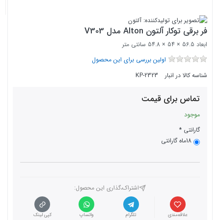
فر برقی توکار آلتون Alton مدل V303
ابعاد 56.5 × 54 × 54.8 سانتی متر
اولین بررسی برای این محصول
شناسه کالا در انبار
KP-2323
تماس برای قیمت
موجود
گارانتی
18ماه گارانتی
اشتراک،گذاری این محصول‌:
علاقه‌مندی
تلگرام
واتساپ
کپی لینک