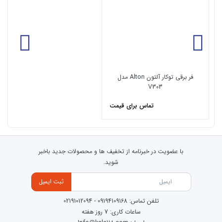
فر برقی توکار آلتون Alton مدل
V303
تماس برای قیمت
با عضویت در خبرنامه از تخفیف ها و محصولات جدید باخبر
شوید.
ثبت ایمیل
تلفن تماس:
09194109168
-
02191012094
ساعات کاری: 7 روز هفته