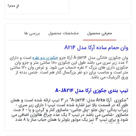
از 154,964,000
معرفی محصول
مشخصات محصول
بررسی ها
وان حمام ساده آرکا مدل A214
وان جکوزی خانگی مدل A-ja214 آرکا جزو
جکوزی دو نفره
است و دارای
2 عدد زیر سری می باشد طول این جکوزی 180 سانتی متر و جزو وان
جکوزی داری های بزرگ 2 نفره حساب می شود. و عرض وان 120 سانتی
متر است و مناسب برای دو نفر بزرگسال کنار هم است. جنس بدنه از
ورق اکریلیک می باشد.
تیپ بندی جکوزی آرکا مدل A-JA214
"جکوزی آرکا Arka مدل: A-ja214" در 3 تیپ ارائه شده است و همان
طور که در قسمت بالا نیز اشاره شده است تیپ 1 دارای زیر سری -
زیرآب پدالی -پنل جلو -پنل جانبی- ماساژور کنار و گردن و پا - 6 جت
ماساژور -شاسی می باشد در تیپ 2 یک عدد چراغ هالوژن اضافی می
شود و برای تیپ 3 نیز یک موتور بلوئر یا همان حباب ساز با 8 عدد
جت کف اضافی می شود.