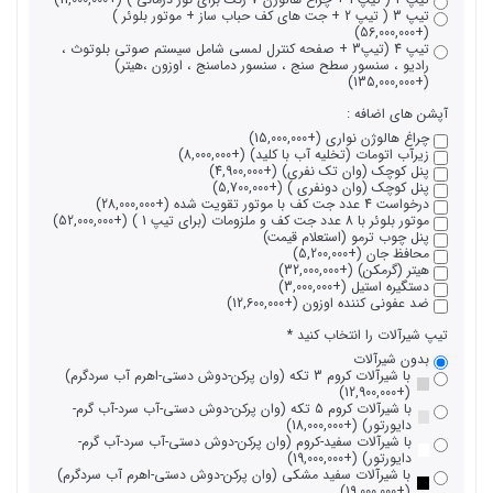
تیپ 3 ( تیپ 2 + جت های کف حباب ساز + موتور بلوئر )
(+56,000,000)
تیپ 4 (تیپ3 + صفحه کنترل لمسی شامل سیستم صوتی بلوتوث ،
رادیو ، سنسور سطح سنج ، سنسور دماسنج ، اوزون ،هیتر)
(+135,000,000)
آپشن های اضافه :
چراغ هالوژن نواری (+15,000,000)
زیرآب اتومات (تخلیه آب با کلید) (+8,000,000)
پنل کوچک (وان تک نفری) (+4,900,000)
پنل کوچک (وان دونفری ) (+5,700,000)
درخواست 4 عدد جت کف با موتور تقویت شده (+28,000,000)
موتور بلوئر با 8 عدد جت کف و ملزومات (برای تیپ 1 ) (+52,000,000)
پنل چوب ترمو (استعلام قیمت)
محافظ جان (+5,200,000)
هیتر (گرمکن) (+32,000,000)
دستگیره استیل (+3,000,000)
ضد عفونی کننده اوزون (+12,600,000)
تیپ شیرآلات را انتخاب کنید
بدون شیرآلات
با شیرآلات کروم 3 تکه (وان پرکن-دوش دستی-اهرم آب سردگرم)
(+12,900,000)
با شیرآلات کروم 5 تکه (وان پرکن-دوش دستی-آب سرد-آب گرم-
دایورتور) (+18,000,000)
با شیرآلات سفید-کروم (وان پرکن-دوش دستی-آب سرد-آب گرم-
دایورتور) (+19,000,000)
با شیرآلات سفید مشکی (وان پرکن-دوش دستی-اهرم آب سردگرم)
(+19,000,000)