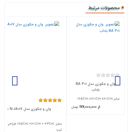
محصولات مرتبط
وان و جکوزی مدل 301 BA
باداب
سایز 175Cm x120Cm x70Cm
از 176,000,000
تومان
وان و جکوزی مدل N-JA017 شاینی
تیپ