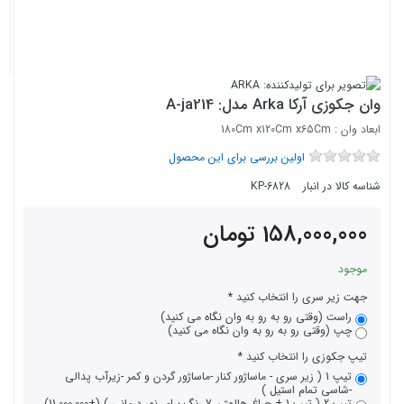
وان جکوزی آرکا Arka مدل: A-ja214
ابعاد وان : 180Cm x120Cm x65Cm
اولین بررسی برای این محصول
شناسه کالا در انبار
KP-6828
158,000,000
تومان
موجود
جهت زیر سری را انتخاب کنید
راست (وقتی رو به رو به وان نگاه می کنید)
چپ (وقتی رو به رو به وان نگاه می کنید)
تیپ جکوزی را انتخاب کنید
تیپ 1 ( زیر سری - ماساژور کنار -ماساژور گردن و کمر -زیرآب پدالی
-شاسی تمام استیل )
تیپ 2 ( تیپ 1 + چراغ هالوژن 7 رنگ برای نور درمانی ) (+11,000,000)