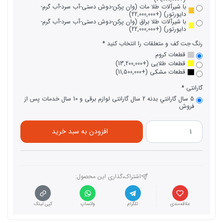
با شیرآلات طلا مات (وان پرکن-دوش دستی-آب سرد-آب گرم-
دایورتور) (+22,000,000)
با شیرآلات طلا براق (وان پرکن-دوش دستی-آب سرد-آب گرم-
دایورتور) (+22,000,000)
رنگ جت کف و متعلقات را انتخاب کنید
قطعات کروم
قطعات طلایی (+13,200,000)
قطعات مشکی (+11,500,000)
گارانتی
5 سال گارانتي بدنه 2 سال گارانتی لوازم برقی و 10 سال خدمات پس از
فروش
افزودن به سبد خرید
اشتراک،گذاری این محصول‌:
علاقه‌مندی
تلگرام
واتساپ
کپی لینک