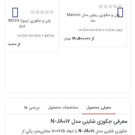
وان و جکوزی ریتون مدل Maroon
وان و
180
1712
ابعاد 180Cm ×120Cm × 70Cm
170Cm ×120Cm × 56Cm
از 160,500,000
تومان
از 125,000,000
معرفی محصول
مشخصات محصول
بررسی ها
معرفی جکوزی شاینی مدل N-JA017
جکوزی شاینی مدل
N-JA017
با ابعاد 175×120 سانتی‌متر، یکی از