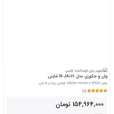
وان و جکوزی مدل N-JA017 شاینی
سایز: 175Cm ×120Cm × 73Cm طراحی زیبا در 5 تیپ
)
1
(
154,964,000
تومان