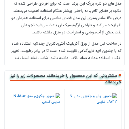
مدل‌های دو نفره بزرگ این برند است که برای افرادی طراحی شده که
علاوه بر فضای کافی، به راحتی بیشتر هنگام استفاده اهمیت می‌دهند.
عرض 120 سانتی‌متری این مدل فضای مناسبی برای استفاده همزمان دو
نفر ایجاد می‌کند و طراحی ارگونومیک آن باعث می‌شود تجربه‌ای
لذت‌بخش از آب‌درمانی و استراحت در منزل داشته باشید.
در ساخت این مدل از ورق آکریلیک آنتی‌باکتریال چندلایه استفاده شده
که با چندین لایه فایبرگلاس تقویت شده است تا در برابر رطوبت، تغییر
رنگ و استفاده مداوم دوام بالایی داشته باشد. شاسی تمام استیل نیز
استحکام محصول را تضمین می‌کند و موتور وارداتی LX عملکردی
قدرتمند، کم‌صدا و قابل اعتماد ارائه می‌دهد. اگر قصد مشاهده سایر
مشتریانی که این محصول را خریده‌اند، محصولات زیر را نیز
محصولات این برند را دارید، صفحه
وان جکوزی شاینی
را ببینید.
خریده‌اند
همچنین برای مقایسه این مدل با سایر مدل‌های تک نفره، دو نفره و
کنجی، پیشنهاد می‌کنیم صفحه
خرید جکوزی خانگی
را نیز بررسی کنید.
مزایای جکوزی شاینی مدل N-JA017
ابعاد بزرگ 175×120 سانتی‌متر مناسب استفاده دو نفره
طراحی ارگونومیک با فضای نشیمن راحت
بدنه آکریلیک آنتی‌باکتریال مقاوم در برابر تغییر رنگ و رسوب