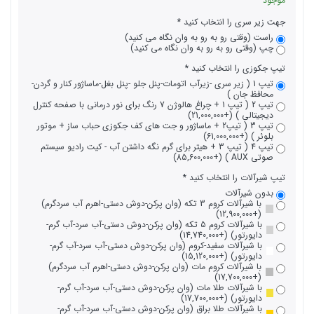
موجود
جهت زیر سری را انتخاب کنید
راست (وقتی رو به رو به وان نگاه می کنید)
چپ (وقتی رو به رو به وان نگاه می کنید)
تیپ جکوزی را انتخاب کنید
تیپ 1 ( زیر سری -زیرآب اتومات-پنل جلو -پنل بغل-ماساژور کنار و گردن-
محافظ جان )
تیپ 2 ( تیپ 1 + چراغ هالوژن 7 رنگ برای نور درمانی با صفحه کنترل
دیجیتالی ) (+21,000,000)
تیپ 3 ( تیپ2 + ماساژور و جت های کف جکوزی حباب ساز + موتور
بلوئر ) (+61,000,000)
تیپ 4 ( تیپ 3 + هیتر برای گرم نگه داشتن آب - کیت رادیو سیستم
صوتی AUX ) (+85,600,000)
تیپ شیرآلات را انتخاب کنید
بدون شیرآلات
با شیرآلات کروم 3 تکه (وان پرکن-دوش دستی-اهرم آب سردگرم)
(+12,900,000)
با شیرآلات کروم 5 تکه (وان پرکن-دوش دستی-آب سرد-آب گرم-
دایورتور) (+14,740,000)
با شیرآلات سفید-کروم (وان پرکن-دوش دستی-آب سرد-آب گرم-
دایورتور) (+15,120,000)
با شیرآلات کروم مات (وان پرکن-دوش دستی-اهرم آب سردگرم)
(+17,700,000)
با شیرآلات طلا مات (وان پرکن-دوش دستی-آب سرد-آب گرم-
دایورتور) (+17,700,000)
با شیرآلات طلا براق (وان پرکن-دوش دستی-آب سرد-آب گرم-