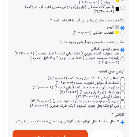
دایورتور) (+17,700,000)
با شیرآلات مشکی (وان پرکن-دوش دستی-اهرم آب سردگرم) -
(+21,240,000)
رنگ جت ها، ماساژورها و زیر آب را انتخاب کنید
کروم
قطعات طلایی (+11,000,000)
امکان انتخاب همزمان دو آپشن وجود ندارد
بدون آپشن اضافی
ضد عفونی کننده اوزون ( فقط برای تیپ 4 قابل نصب ) (+2,730,000)
بلوتوث سیستم صوتی ( فقط برای تیپ 3 و 4 قابل نصب )
(+14,130,000)
آپشن های اضافه :
اضافی کردن 4 عدد مینی جت کف (+8,400,000)
استفاده از موتور تقویت شده (+11,810,000)
موتور بلوئر با 8 عدد جت کف (برای تیپ 1) (+42,000,000)
چراغ هالوژن (برای تیپ 1) (+6,060,000)
هیتر (گرمکن ) (+31,920,000)
پنل بزرگ جلو چوب ترموود (یک طرف طول) (+13,300,000)
پنل کوچک بغل چوب ترموود (یک طرف عرض) (+8,100,000)
گارانتی
5 سال بدنه 2 سال لوازم برقی گارانتي و 10 سال خدمات پس از فروش
افزودن به سبد خرید