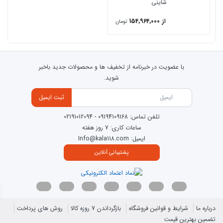
برندهای معتبر را از نظر ابعاد، امکانات، تیپ‌بندی، قیمت و مشخصات
شاینی
فنی با یکدیگر مقایسه کرده و متناسب با فضای حمام و بودجه خود
از 154,964,000
تومان
بهترین گزینه را انتخاب کنید.
مشخصات تیپ های جکوزی شاینی مدل N-JA017
تیپ
با عضویت در خبرنامه از تخفیف ها و محصولات جدید باخبر
آپشن ها
تیپ 1
تیپ 2
تیپ 3
تیپ 4
5
شوید.
ثبت ایمیل
زیرسری
تلفن تماس:
09194109168
-
02191012094
دستگیره
ساعات کاری: 7 روز هفته
ایمیل: Info@kala118.com
زیرآب
پشتیبانی آنلاین
اتومات
پانل جلو
پانل جانبی
درباره ما
شرایط و قوانین فروشگاه
بازگرداندن 7 روزه کالا
روش های پرداخت
تضمین بهترین قیمت