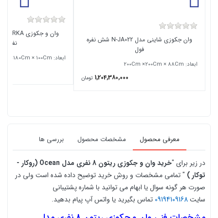
وان جکوزی شاینی مدل N-JA022 شش نفره
نفری
فول
ابعاد: 210Cm ×180Cm × 100Cm
ابعاد: 200Cm ×200Cm × 88Cm
از 388,000,000
1,204,380,000
تومان
معرفی محصول
مشخصات محصول
بررسی ها
در زیر برای "
خرید
وان و جکوزی ریتون 8 نفری مدل Ocean (روکار -
توکار )
" تمامی مشخصات و روش خرید توضیح داده شده است ولی در
صورت هر گونه سوال یا ابهام می توانید با شماره پشتیبانی
سایت
09194109168
تماس بگیرید یا واتس آپ پیام بدهید.
مشخصات فنی
وان و جکوزی ریتون 8 نفری مدل