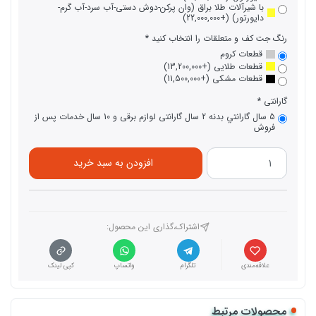
با شیرآلات طلا براق (وان پرکن-دوش دستی-آب سرد-آب گرم-
دایورتور) (+22,000,000)
رنگ جت کف و متعلقات را انتخاب کنید
قطعات کروم
قطعات طلایی (+13,200,000)
قطعات مشکی (+11,500,000)
گارانتی
5 سال گارانتي بدنه 2 سال گارانتی لوازم برقی و 10 سال خدمات پس از
فروش
افزودن به سبد خرید
اشتراک،گذاری این محصول‌:
علاقه‌مندی
تلگرام
واتساپ
کپی لینک
محصولات مرتبط