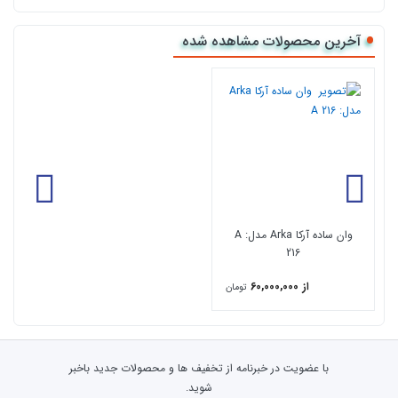
قیمتهای وان و جکوزی ما نسبت به رقبا در بازار ایران در پایین ترین
حد قرار گرفته چرا که هدف ما رضایتمندیه شماست .
آخرین محصولات مشاهده شده
گارانتی 5ساله بی قید شرط بوده و 10 سال خدمات پس از فروش می
باشد .
ابعاد وان : 170Cm ×80Cm ×70Cm
در 3 تیپ
وان ساده آرکا Arka مدل: A
216
از 60,000,000
تومان
با عضویت در خبرنامه از تخفیف ها و محصولات جدید باخبر
شوید.