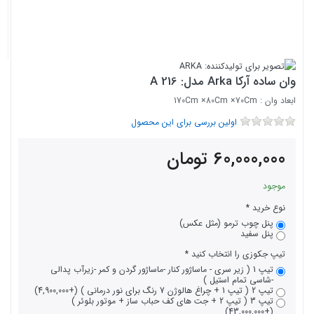
وان ساده آرکا Arka مدل: A 216
ابعاد وان : 170Cm ×80Cm ×70Cm
اولین بررسی برای این محصول
60,000,000
تومان
موجود
نوع خرید
پنل چوب ترمو (مثل عکس)
پنل سفید
تیپ جکوزی را انتخاب کنید
تیپ 1 ( زیر سری - ماساژور کنار -ماساژور گردن و کمر -زیرآب پدالی
-شاسی تمام استیل )
تیپ 2 ( تیپ 1 + چراغ هالوژن 7 رنگ برای نور درمانی ) (+4,900,000)
تیپ 3 ( تیپ 2 + جت های کف حباب ساز + موتور بلوئر )
(+43,000,000)