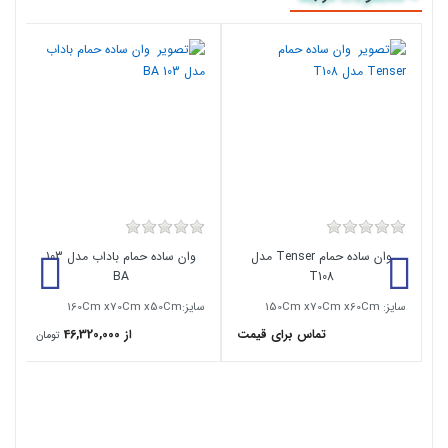
وان ساده حمام Tenser مدل
وان ساده حمام باداب مدل 103
BA
T108
سایز: 150Cm x70Cm x60Cm
سایز:160Cm x70Cm x50Cm
تماس برای قیمت
از 46,320,000
تومان
m