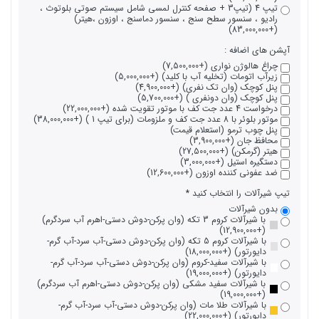
تیپ 4 (تیپ3 + صفحه کنترل لمسی شامل سیستم صوتی بلوتوث ،
رادیو ، سنسور سطح سنج ، سنسور دماسنج ، اوزون ،هیتر)
(+83,000,000)
آپشن های اضافه :
چراغ هالوژن نواری (+7,500,000)
زیرآب اتومات (تخلیه آب با کلید) (+5,000,000)
پنل کوچک (وان تک نفری) (+4,900,000)
پنل کوچک (وان دونفری ) (+5,700,000)
درخواست 4 عدد جت کف با موتور تقویت شده (+22,000,000)
موتور بلوئر با 8 عدد جت کف و ملزومات (برای تیپ 1 ) (+38,000,000)
پنل چوب ترمو (استعلام قیمت)
محافظ جان (+3,900,000)
هیتر (گرمکن) (+27,500,000)
دستگیره استیل (+3,000,000)
ضد عفونی کننده اوزون (+12,600,000)
تیپ شیرآلات را انتخاب کنید
بدون شیرآلات
با شیرآلات کروم 3 تکه (وان پرکن-دوش دستی-اهرم آب سردگرم)
(+12,900,000)
با شیرآلات کروم 5 تکه (وان پرکن-دوش دستی-آب سرد-آب گرم-
دایورتور) (+18,000,000)
با شیرآلات سفید-کروم (وان پرکن-دوش دستی-آب سرد-آب گرم-
دایورتور) (+19,000,000)
با شیرآلات سفید مشکی (وان پرکن-دوش دستی-اهرم آب سردگرم)
(+19,000,000)
با شیرآلات طلا مات (وان پرکن-دوش دستی-آب سرد-آب گرم-
دایورتور) (+22,000,000)