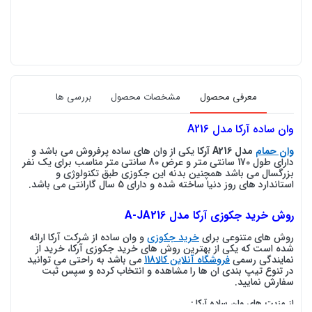
معرفی محصول
مشخصات محصول
بررسی ها
وان ساده آرکا مدل A216
وان حمام
مدل A216 آرکا
یکی از وان های ساده پرفروش
می باشد و
دارای طول 170 سانتی متر و عرض 80 سانتی متر مناسب برای یک نفر
بزرگسال می باشد همچنین بدنه این جکوزی طبق تکنولوژی و
استاندارد های روز دنیا ساخته شده و دارای 5 سال گارانتی می باشد.
روش خرید
جکوزی
آرکا مدل A-JA216
روش های متنوعی برای
خرید جکوزی
و وان ساده از شرکت آرکا ارائه
شده است که یکی از بهترین روش های خرید جکوزی آرکا، خرید از
نمایندگی رسمی
فروشگاه آنلاین کالا118
می باشد به راحتی می توانید
در تنوع تیپ بندی ان ها را مشاهده و انتخاب کرده و سپس ثبت
سفارش نمایید.
از مزیت های وان ساده آرکا :