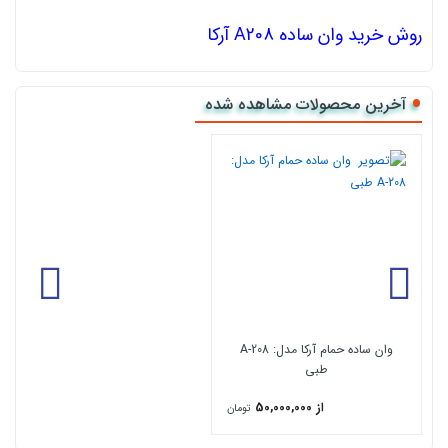
روش خرید وان ساده A208 آرکا
روش های متنوعی برای خرید وان ساده از شرکت آرکا ارائه شده است
که یکی از بهترین روش های خرید وان ساده آرکا از طریق
فروشگاه
اینترنتی کالا118
می باشد که نمایندگی رسمی محصولات ARKA نیز می
آخرین محصولات مشاهده شده
باشد به راحتی می توانید ثبت سفارش نمایید.
ابعاد : 150Cm ×100Cm
این مدل
وان ساده حمام
است در صورتی که بخواهید وان شما آپشن
های ماساژور و ... هم داشته باشد می توانید با کلیک بر روی لینک
وان
جکوزی خانگی
تمامی مدل های جکوزی دار را مشاهده کنید.
وان ساده حمام آرکا مدل: A-208
طبی
از 50,000,000
تومان