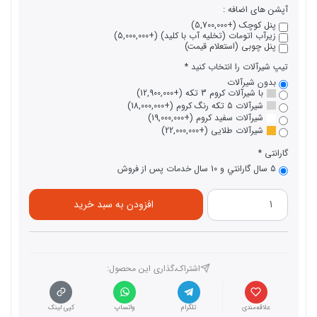
آپشن های اضافه :
پنل کوچک (+5,700,000)
زیرآب اتومات (تخلیه آب با کلید) (+5,000,000)
پنل چوبی (استعلام قیمت)
تیپ شیرآلات را انتخاب کنید
بدون شیرآلات
با شیرآلات کروم 3 تکه (+12,900,000)
شیرآلات 5 تکه رنگ کروم (+18,000,000)
شیرآلات سفید کروم (+19,000,000)
شیرآلات طلایی (+22,000,000)
گارانتی
5 سال گارانتي و 10 سال خدمات پس از فروش
افزودن به سبد خرید
اشتراک،گذاری این محصول‌:
علاقه‌مندی
تلگرام
واتساپ
کپی لینک