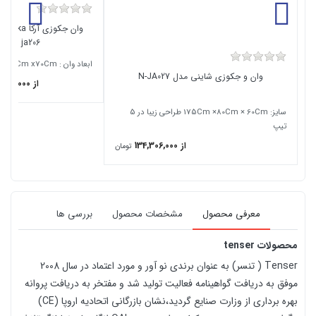
ja206
ابعاد وان : 170Cm x85Cm x70Cm
وان و جکوزی شاینی مدل N-JA027
از 130,000,000
سایز: 175Cm ×80Cm × 60Cm طراحی زیبا در 5
تیپ
از 134,306,000
تومان
معرفی محصول
مشخصات محصول
بررسی ها
محصولات tenser
Tenser ( تنسر) به عنوان برندی نو آور و مورد اعتماد در سال 2008
موفق به دریافت گواهینامه فعالیت تولید شد و مفتخر به دریافت پروانه
بهره برداری از وزارت صنایع گردید،نشان بازرگانی اتحادیه اروپا (CE)