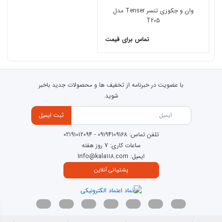
خروجي آب در موتورهاي با قدرت يک اسب بخار برابر است با 460ليتر در
وان و جکوزی تنسر Tenser مدل
T205
دقيقه و در موتورهاي يک و نيک اسب بخار برابر است با 560ليتر در
دقيقه که اين ميزان براي موتوري با ايت توان بالاترين مقدار خروجي مي
تماس برای قیمت
باشد که هر کدام به انتخاب مشتري قابل نصب مي باشند.
5. کليد محافظ جان: چنانچه به هر دليلي هر کدام از سيستم هاي
الکتريکي يا الکترونيکي دچار اتصال کوتاه شوند سيستم محافظ جان
الکترونيکي جريان برق را به طور کامل از ورودي سيستم قطع مينمايد و تا
با عضویت در خبرنامه از تخفیف ها و محصولات جدید باخبر
برطرف شدن نقص اجازه عبور جريان الکتريسته را نخواهد داد.
شوید.
ثبت ایمیل
تلفن تماس:
09194109168
-
02191012094
ساعات کاری: 7 روز هفته
ایمیل: Info@kala118.com
پشتیبانی آنلاین