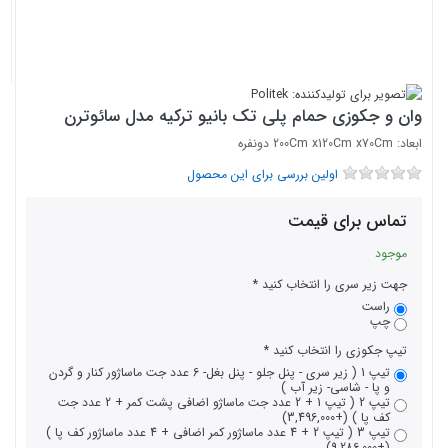
وان و جکوزی حمام پلی تک بانیو ترکیه مدل سائوترن
ابعاد: 200Cm x120Cm x70Cm دونفره
اولین بررسی برای این محصول
تماس برای قیمت
موجود
جهت زیر سری را انتخاب کنید
راست
چپ
تیپ جکوزی را انتخاب کنید
تیپ 1 ( زیر سری - پنل جلو - پنل بغل- 6 عدد جت ماساژور کنار و گردن
و پا - شاسی- زیر آب )
تیپ 2 ( تیپ 1 + 2 عدد جت ماساژو اضافی پشت کمر + 2 عدد جت
کف پا ) (+3,496,000)
تیپ 3 ( تیپ 2 + 4 عدد ماساژور کمر اضافی + 4 عدد ماساژور کف پا )
(+9,286,000)