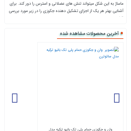
ماساژ به این شکل میتواند تنش های عضلانی و استرس را دور کند. برای
آشنایی بهتر هر یک از اجزای تشکیل دهنده جکوزی را در زیر مورد بررسی
قرار می دهیم:
جنس بدنه : کلیه بدنه محصولات این شرکت از جنس ورق ABS/Acrylic
آخرین محصولات مشاهده شده
آنتی باکتریال تولید شده لازم به ذکر است ورق استفاده شده در بدنه و
داخل محصولات از مقاومت ، شفافیت و درخشندگی زیادی برخوردار
بوده که این خصوصیات علاوه بر مقاومت ورق در برابر جرم ، خش و ترک
خوردگی ، موجب افزایش عمر و دوام جکوزی می شود.
شاسی : اسکلت فلزی نگهدارنده جکوزی شاسی نام دارد که جکوزی با
تمامی اجزایش بر روی آن نصب می شود.شاسی گالوانیزه ضد زنگ بوده.
این شاسی در عین زیبایی و ظرافت از مقاومت بسیار بالایی نیز برخوردار
می باشد.
پ
انل : صفحه های کناری جکوزی که به “پانل” معروف است از ورق های مقاوم
جهت محافظت از بدنه ، قطعات و سیستم الکترونیکی جکوزی ساخته شده
است.پانل در قسمت های کناری و جلوی جکوزی نصب می شوند.این پانلها که به
آسانی باز و بسته می شوند ضمن زیبایی بخشیدن به جکوزی کمک شایانی برای
وان و جکوزی حمام پلی تک بانیو ترکیه مدل