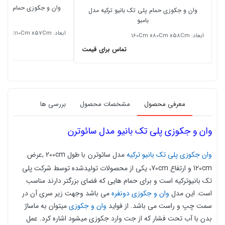
وان و جکوزی حمام پلی ت
وان و جکوزی حمام پلی تک بانیو ترکیه مدل
دنیز
بامبو
ابعاد: 170Cm x110Cm x57Cm دونفره
ابعاد: 160Cm x80Cm x58Cm
تماس برای قیمت
معرفی محصول
مشخصات محصول
بررسی ها
وان و جکوزی پلی تک بانیو مدل
سائوترن
وان جکوزی پلی تک بانیو ترکیه
مدل سائوترن
با طول 200cm ,عرض
120cm و ارتفاع 70cm، یکی از محصولات تولیدشده توسط شرکت پلی
تک بانیوترکیه است و برای حمام هایی که فضای بزرگتر دارند مناسب
است
این مدل
وان و جکوزی دونفره
می باشد وجهت زیر سری آن در
.
سمت چپ و راست می باشد. از فواید
وان و جکوزی
میتوان به ماساژ
بدن با آب تحت فشار که از جت وارد جکوزی میشود اشاره کرد. عمل