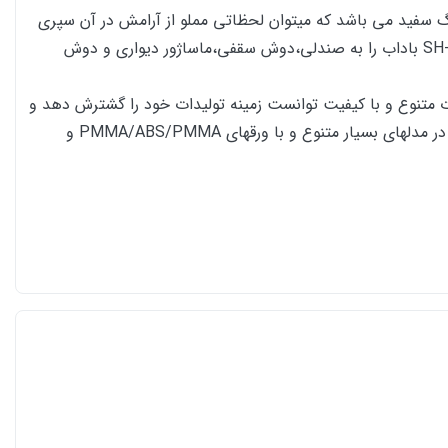
 کمپانی مطرح، پانل دوش باداب SH-08 با طراحی مدرن و زیبا،در ابعاد 15*37*194 سانتیمتر و رنگ سفید می باشد که میتوان لحظاتی مملو از آرامش در آن سپری
کرد.جنس کلیه ورق پانل دوش های عرضه شده محصولات باداب از نوع آکرولیک با ضخامت 6 میل است. همچنین باداب، پانل دوش SH-08 باداب را به صندلی،دوش سقفی،ماساژور دیواری و دوش
رضه محصولات متنوع و با کیفیت توانست زمینه تولیدات خود را گشترش دهد و
یکی از کمپانی های پر آوازه بازار ایران گردد. باداب اکنون همگام با مدلهای روز دنیا به عرضه انواع جکوزی ، وان و زیردوشی ، اتاق دوش در مدلهای بسیار متنوع و با ورقهای PMMA/ABS/PMMA و