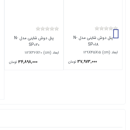
پنل دوش شاینی مدل N-
پنل دوش شاینی مدل N-
SP018
SP020
ابعاد (129X45X15 (cm
ابعاد (112X36X20 (cm
37,973,000
34,898,000
تومان
تومان