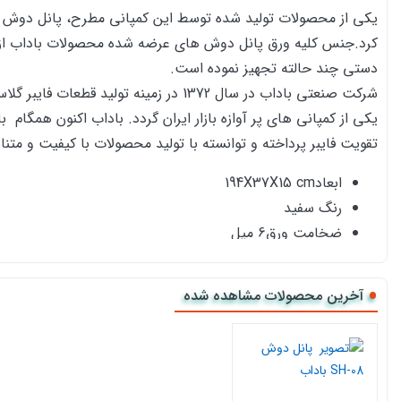
دستی چند حالته تجهیز نموده است.
شرکت صنعتی باداب در سال 1372 در زم
تقویت فایبر پرداخته و توانسته با تولید محصولات با کیفیت و متنا
ابعاد194X37X15 cm
رنگ سفید
ضخامت ورق6 میل
جنس ورق آکرولیک (ABS)
صندلی دارد
آخرین محصولات مشاهده شده
گارد طبقه دارد
شیر چند منظوره ندارد
دوش سقفی دارد
ماساژور دیواری دارد