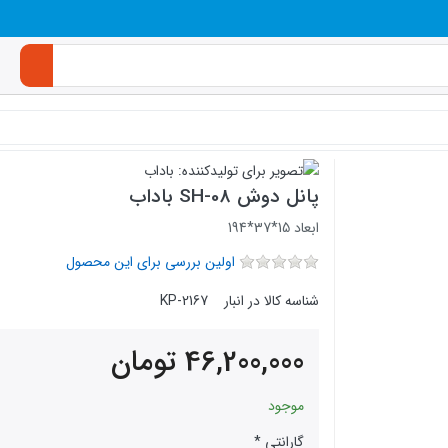
پانل دوش SH-08 باداب
ابعاد 15*37*194
اولین بررسی برای این محصول
شناسه کالا در انبار
KP-2167
46,200,000
تومان
موجود
گارانتی