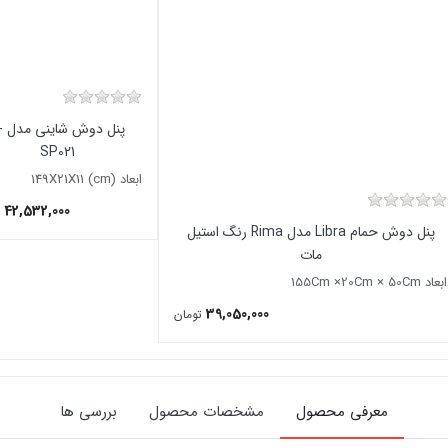
پنل د
SP021
ابعاد (149X21X11 (cm
42,532,000
پنل دوش حمام Libra مدل Rima رنگ استیل
مات
ابعاد 155Cm ×20Cm × 50Cm
39,050,000
تومان
معرفی محصول
مشخصات محصول
بررسی ها