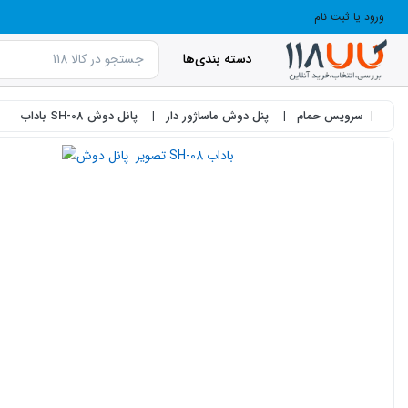
ورود یا ثبت نام
دسته بندی‌ها
سرویس حمام
پنل دوش ماساژور دار
پانل دوش SH-08 باداب