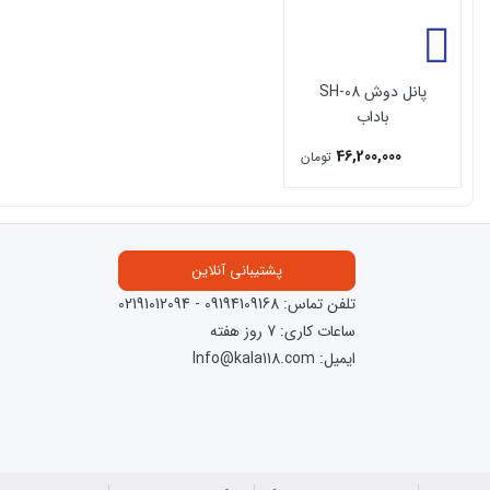
دوش دستی دارد
پانل دوش SH-08
باداب
46,200,000
تومان
پشتیبانی آنلاین
تلفن تماس:
09194109168
-
02191012094
ساعات کاری: 7 روز هفته
ایمیل: Info@kala118.com