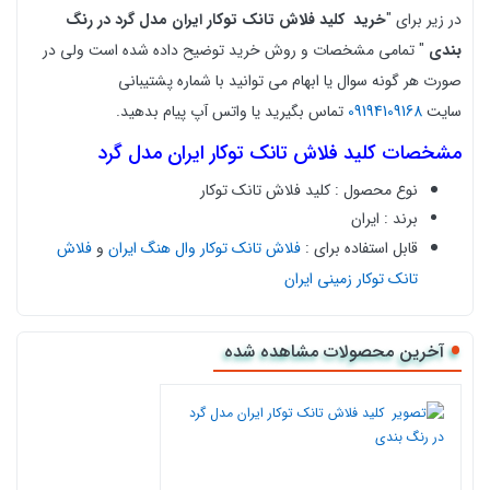
در زیر برای "
خرید
کلید فلاش تانک توکار ایران مدل گرد در رنگ
بندی
" تمامی مشخصات و روش خرید توضیح داده شده است ولی در
صورت هر گونه سوال یا ابهام می توانید با شماره پشتیبانی
سایت
09194109168
تماس بگیرید یا واتس آپ پیام بدهید.
مشخصات کلید فلاش تانک توکار ایران مدل گرد
نوع محصول : کلید فلاش تانک توکار
برند : ایران
قابل استفاده برای :
فلاش تانک توکار وال هنگ ایران
و
فلاش
تانک توکار زمینی ایران
رنگ بندی : کروم ، طلایی
، مشکی با رینگ طلایی
، طلایی مات
،
سفید با رینگ طلایی
، سفید با رینگ کروم
، کروم با رینگ
آخرین محصولات مشاهده شده
کروم
، مشکی با رینگ کروم
، رز گلد براق
، استیل خش دار
،
طلایی خش دار ، روکش طبیعی چوب گردو با رینگ
طلایی
،
روکش طبیعی چوب گردو با رینگ کروم
، صورتی خش
دار
، روکش طبیعی چوب بلوط با رینگ طلایی
،
روکش طبیعی