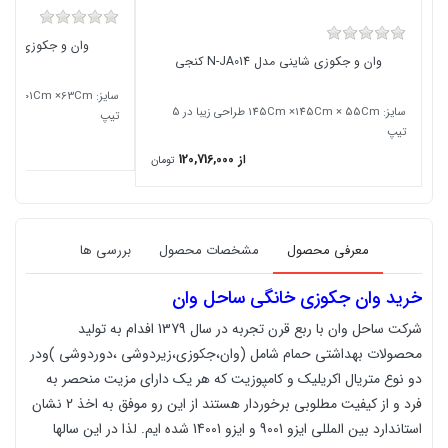
وان و جکوزی شاینی مد
وان و جکوزی شاینی مدل N-JA014 کنجی
سایز: 145Cm ×145Cm × 55Cm طراحی زیبا در 5
تیپ
تیپ
از 120,716,000
تومان
معرفی محصول
مشخصات محصول
بررسی ها
خرید وان جکوزی خانگی ساحل وان
شرکت ساحل وان با ربع قرن تجربه در سال 1379 افدام به تولید
محصولات بهداشتی حمام شامل (وان،جکوزی،زیردوشی ،دوردوشی )ودر
دو نوع متریال اکریلیک و کامپوزیت که هر یک دارای مزیت منحصر به
فرد و از کیفیت مطلوبی برخوردار هستند از این رو موفق به اخذ 2 نشان
استاندارد بین المللی ایزو 9001 و ایزو 14001 شده ایم. لذا در این سالها