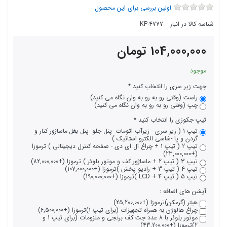
اولین بررسی برای این محصول
شناسه کالا در انبار
KP-4777
104,000,000
تومان
موجود
جهت زیر سری را انتخاب کنید
راست (وقتی رو به رو به وان نگاه می کنید)
چپ (وقتی رو به رو به وان نگاه می کنید)
تیپ جکوزی را انتخاب کنید
تیپ 1 ( زیر سری - زیرآب اتومات -پنل جلو -پنل بغل-ماساژور کنار و
گردن و پا -شاسی الکترو استاتیک )
تیپ 2 ( تیپ 1 + چراغ ال ای دی - صفحه کنترل دیجیتالی ) ترموزا
(+23,000,000)
تیپ 3 ( تیپ 2 + ماساژور کف و موتور بلوئر ) ترموزا (+82,000,000)
تیپ 4 ( تیپ 3 + رادیو پخش )ترموزا (+107,000,000)
تیپ 5 ( تیپ 4 + LCD )ترموزا (+190,000,000)
آپشن های اضافه :
هیتر (گرمکن)ترموزا (+25,200,000)
چراغ هالوژن به همراه تجهیزات (برای تیپ 1)ترموزا (+6,500,000)
موتور بلوئر با 8 عدد جت کف برنجی و ملزومات (برای تیپ 1 و
2)ترموزا (+43,200,000)