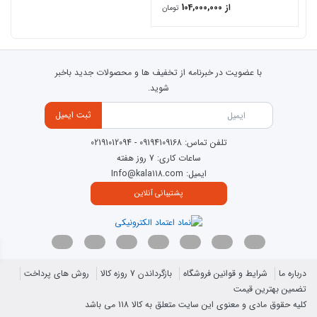
از 104,000,000
تومان
6- قیمتهای وان و جکوزی ما نسبت به رقبا در بازار ایران در پایینترین حد
قرار گرفته چرا که هدف ما رضایتمندیه شماست .
7- خدمات گارانتی ما بی قید شرط بوده (5ساله طلایی حتی اجناس
با عضویت در خبرنامه از تخفیف ها و محصولات جدید باخبر
برقی) و 10 سال خدمات پس از فروش در تمام این 10 سال ارئه خواهد
شوید.
کرد .
ثبت ایمیل
ابعاد : 120Cm ×120Cm × 65Cm در 5 تیپ
تلفن تماس:
09194109168
-
02191012094
ساعات کاری: 7 روز هفته
ایمیل: Info@kala118.com
پشتیبانی آنلاین
درباره ما
شرایط و قوانین فروشگاه
بازگرداندن 7 روزه کالا
روش های پرداخت
تضمین بهترین قیمت
کلیه حقوق مادی و معنوی این سایت متعلق به کالا 118 می باشد