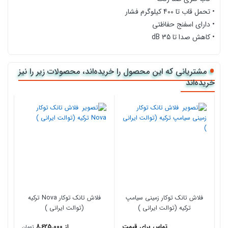
• تحمل قاب تا 400 کیلوگرم فشار
• دارای اسفنج حفاظتی
• کاهش صدا تا 35 dB
• خروجی قابل انعطاف 51mm
• ضخامت داخل دیوار 80mm
مشتریانی که این محصول را خریده‌اند، محصولات زیر را نیز
• ساخت کمپانی oliver ایتالیا
خریده‌اند
نامو
فلاش تانک توکار زمینی سیامپ
فلاش تانک توکار Nova ترکیه
ترکیه (توالت ایرانی )
(توالت ایرانی )
تماس برای قیمت
از 8,625,000
تومان