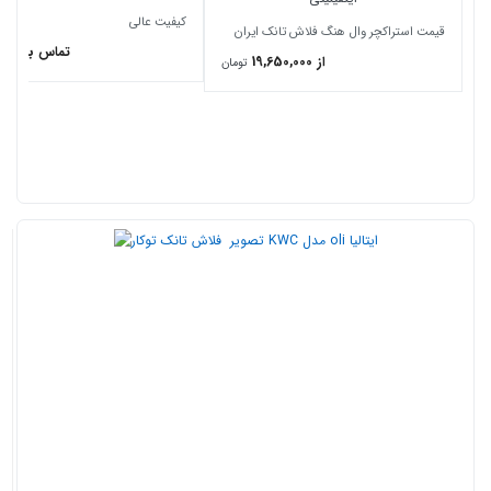
کیفیت عالی
قیمت استراکچر وال هنگ فلاش تانک ایران
تماس برای ق
از 19,650,000
تومان