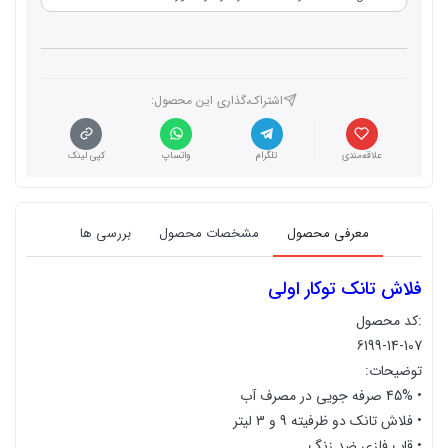
اشتراک،گذاری این محصول‌:
علاقه‌مندی
تلگرام
واتساپ
کپی لینک
معرفی محصول
مشخصات محصول
بررسی ها
فلاش تانک توکار اولی
:کد محصول
6199-14-107
توضیحات:
• 45% صرفه جویی در مصرف آب
• فلاش تانک دو ظرفیته 9 و 3 لیتر
• قاب فلزی ضد زنگ