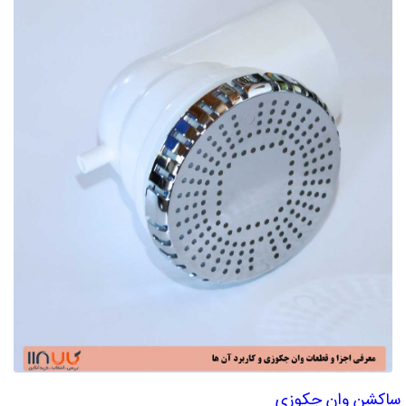
اکشن وان جکوزی