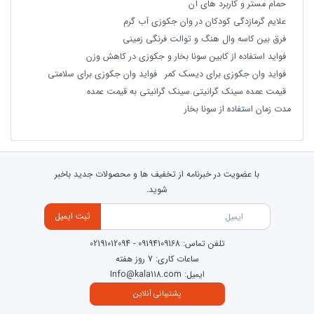
حمام مستر و کاربرد های آن
علایم گرمازدگی کودکان در وان جکوزی آب گرم
فرق بین کاسه وال هنگ و توالت فرنگی زمینی
فواید استفاده از کابین سونا بخار و جکوزی در کاهش وزن
فواید وان جکوزی برای دیسک کمر
فواید وان جکوزی برای سلامتی
قیمت عمده سینک گرانیتی.سینک گرانیتی به قیمت عمده
مدت زمان استفاده از سونا بخار
با عضویت در خبرنامه از تخفیف ها و محصولات جدید باخبر
شوید.
ثبت ایمیل
تلفن تماس:
09194109168
-
02191012094
ساعات کاری: 7 روز هفته
ایمیل: Info@kala118.com
پشتیبانی آنلاین